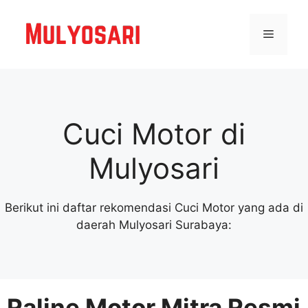
Langsung
ke
Menu
isi
Cuci Motor di
Mulyosari
Berikut ini daftar rekomendasi Cuci Motor yang ada di
daerah Mulyosari Surabaya:
Raline Motor Mitra Resmi