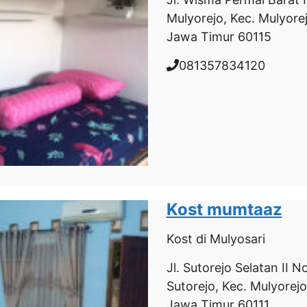
Mulyorejo, Kec. Mulyore
Jawa Timur 60115
081357834120
Kost mumtaaz
Kost
di Mulyosari
Jl. Sutorejo Selatan II 
Sutorejo, Kec. Mulyorejo
Jawa Timur 60111