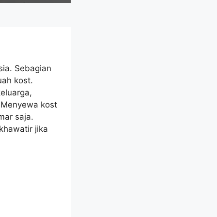
sia. Sebagian
ah kost.
eluarga,
. Menyewa kost
ar saja.
hawatir jika