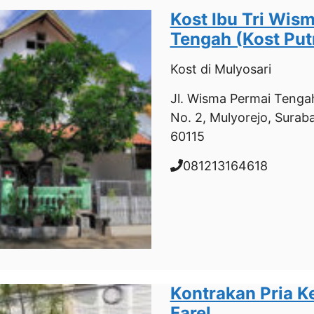
Kost Ibu Tri Wis
Tengah (Kost Put
Kost
di Mulyosari
Jl. Wisma Permai Tengah
No. 2, Mulyorejo, Surab
60115
081213164618
Kontrakan Pria 
Farel