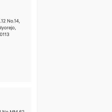
.12 No.14,
lyorejo,
0113
II No.MM 62,