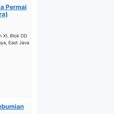
ma Permai
ra)
 XI, Blok DD
aya, East Java
Kebumian