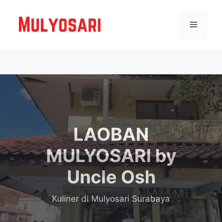
Langsung
ke
Menu
isi
LAOBAN
MULYOSARI by
Uncle Osh
Kuliner
di Mulyosari Surabaya