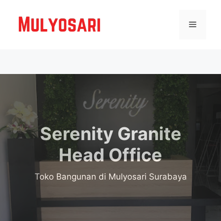
Langsung
ke
Menu
isi
Serenity Granite
Head Office
Toko Bangunan
di Mulyosari Surabaya