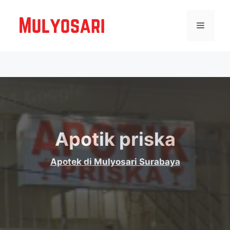
Langsung
ke
Menu
isi
Apotik priska
Apotek di Mulyosari Surabaya