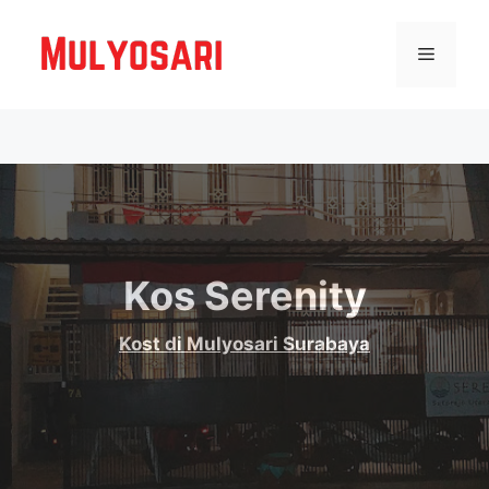
Langsung
ke
Menu
isi
Kos Serenity
Kost di Mulyosari Surabaya