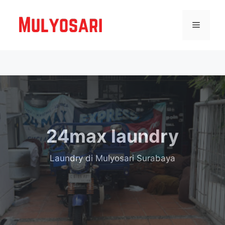
Langsung
ke
Menu
isi
24max laundry
Laundry
di Mulyosari Surabaya