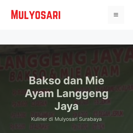
Langsung
ke
Menu
isi
Bakso dan Mie
Ayam Langgeng
Jaya
Kuliner
di Mulyosari Surabaya