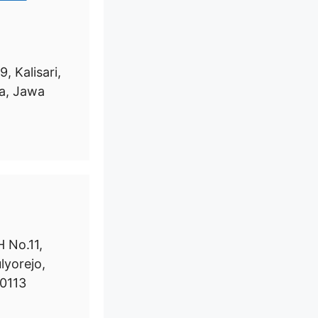
, Kalisari,
a, Jawa
 No.11,
lyorejo,
0113