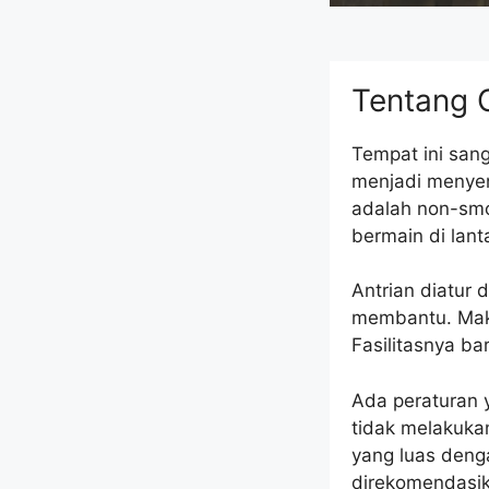
Tentang C
Tempat ini san
menjadi menyena
adalah non-smo
bermain di lanta
Antrian diatur 
membantu. Maka
Fasilitasnya ba
Ada peraturan 
tidak melakukan
yang luas denga
direkomendasik