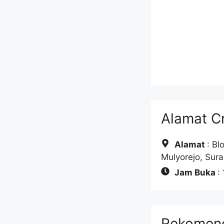
Alamat Cr
Alamat
: Bl
Mulyorejo, Sur
Jam Buka
:
Rekomend