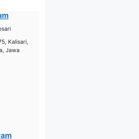
ium
sari
5, Kalisari,
a, Jawa
yam