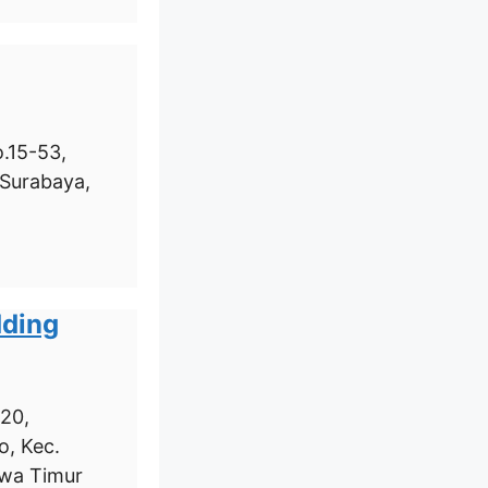
o.15-53,
, Surabaya,
dding
.20,
o, Kec.
awa Timur