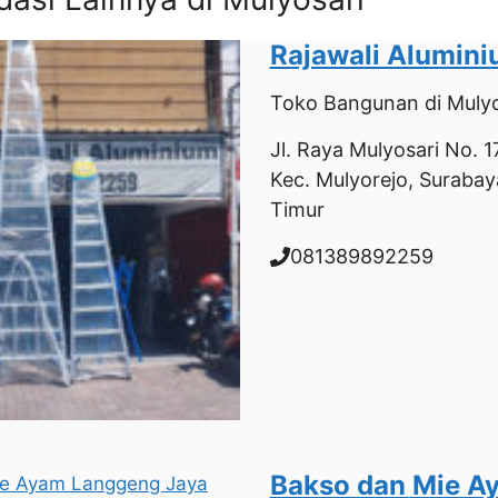
Rajawali Alumin
Toko Bangunan
di Mulyo
Jl. Raya Mulyosari No. 17
Kec. Mulyorejo, Surabay
Timur
081389892259
Bakso dan Mie A