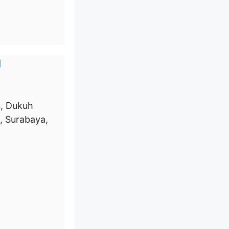
g
4, Dukuh
, Surabaya,