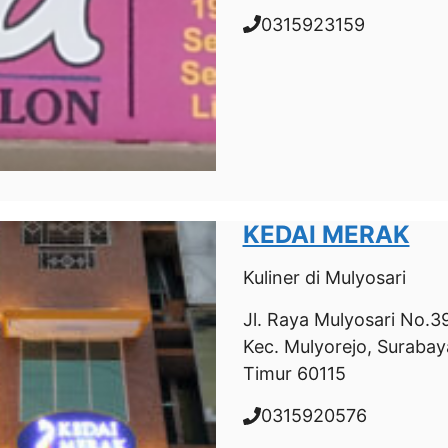
0315923159
KEDAI MERAK
Kuliner
di Mulyosari
Jl. Raya Mulyosari No.3
Kec. Mulyorejo, Surabay
Timur 60115
0315920576