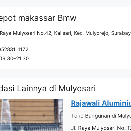
epot makassar Bmw
. Raya Mulyosari No.42, Kalisari, Kec. Mulyorejo, Surab
85283111172
 09.30–21.30
asi Lainnya di Mulyosari
Rajawali Alumin
Toko Bangunan
di Mulyo
Jl. Raya Mulyosari No. 17