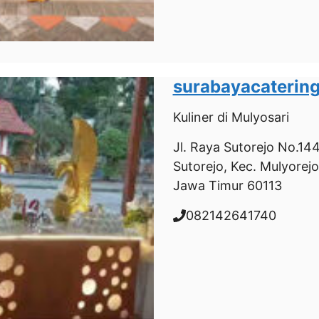
surabayacaterin
Kuliner
di Mulyosari
Jl. Raya Sutorejo No.14
Sutorejo, Kec. Mulyorejo
Jawa Timur 60113
082142641740