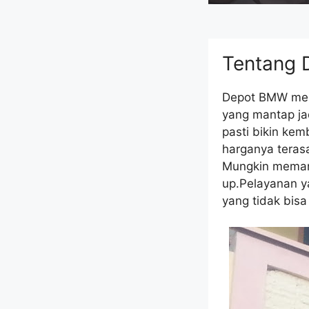
Tentang 
Depot BMW mema
yang mantap jad
pasti bikin ke
harganya terasa
Mungkin memang
up.Pelayanan y
yang tidak bisa