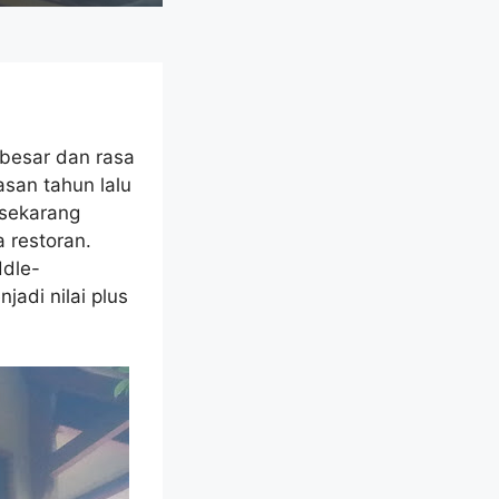
besar dan rasa
asan tahun lalu
 sekarang
 restoran.
ddle-
adi nilai plus