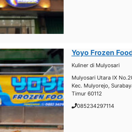
Yoyo Frozen Foo
Kuliner
di Mulyosari
Mulyosari Utara IX No.20,
Kec. Mulyorejo, Surabay
Timur 60112
085234297114