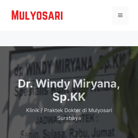
Langsung
ke
Menu
isi
Dr. Windy Miryana,
Sp.KK
Klinik / Praktek Dokter
di Mulyosari
Surabaya