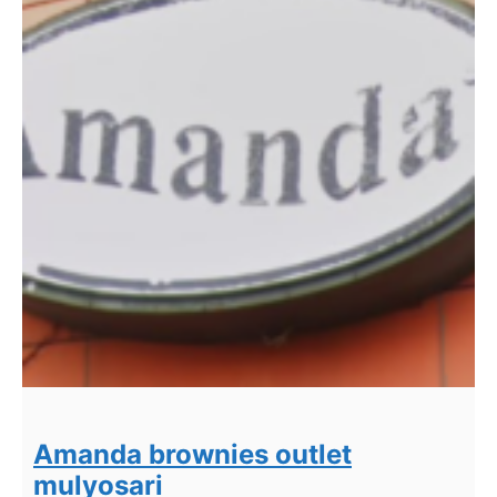
Amanda brownies outlet
mulyosari