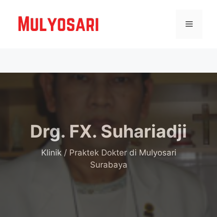
Langsung
ke
Menu
isi
Drg. FX. Suhariadji
Klinik / Praktek Dokter
di Mulyosari
Surabaya