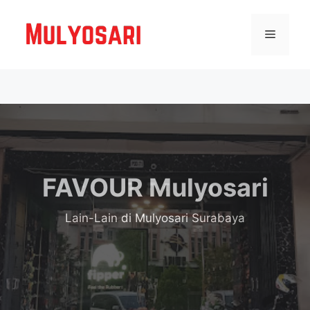
Langsung
ke
Menu
isi
FAVOUR Mulyosari
Lain-Lain
di Mulyosari Surabaya