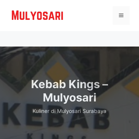
Langsung
ke
Menu
isi
Kebab Kings –
Mulyosari
Kuliner
di Mulyosari Surabaya