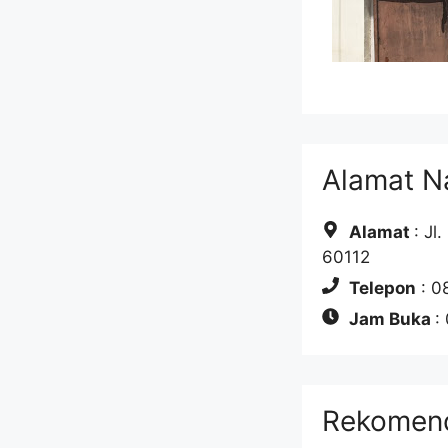
Alamat Na
Alamat
: Jl
60112
Telepon
: 0
Jam Buka
:
Rekomend