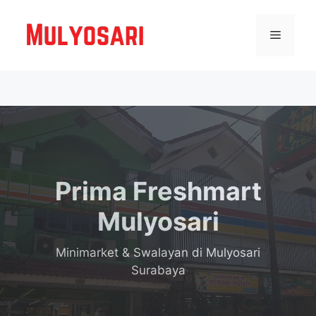
Langsung
ke
Menu
isi
Prima Freshmart
Mulyosari
Minimarket & Swalayan
di Mulyosari
Surabaya