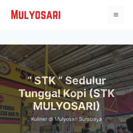
Langsung
ke
Menu
isi
” STK ” Sedulur
Tunggal Kopi (STK
MULYOSARI)
Kuliner
di Mulyosari Surabaya