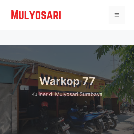
Langsung
ke
Menu
isi
Warkop 77
Kuliner
di Mulyosari Surabaya