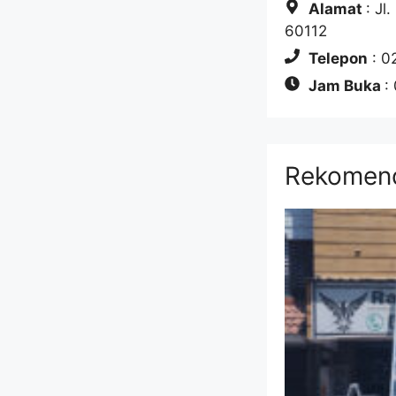
Alamat
: Jl
60112
Telepon
: 0
Jam Buka
:
Rekomend