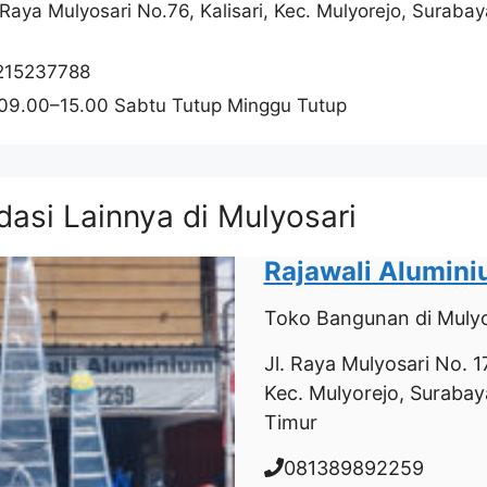
. Raya Mulyosari No.76, Kalisari, Kec. Mulyorejo, Suraba
215237788
 09.00–15.00 Sabtu Tutup Minggu Tutup
asi Lainnya di Mulyosari
Rajawali Alumin
Toko Bangunan
di Mulyo
Jl. Raya Mulyosari No. 17
Kec. Mulyorejo, Surabay
Timur
081389892259