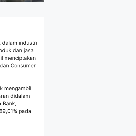
t dalam industri
oduk dan jasa
il menciptakan
l dan Consumer
Tbk mengambil
aran didalam
a Bank,
 89,01% pada