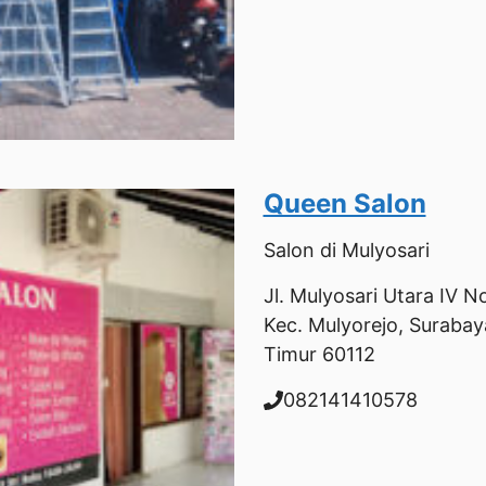
Queen Salon
Salon
di Mulyosari
Jl. Mulyosari Utara IV No
Kec. Mulyorejo, Surabay
Timur 60112
082141410578