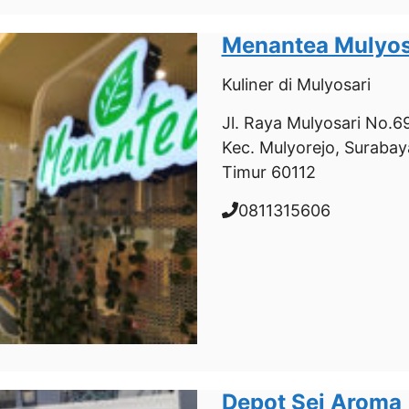
Menantea Mulyos
Kuliner
di Mulyosari
Jl. Raya Mulyosari No.69E
Kec. Mulyorejo, Surabay
Timur 60112
0811315606
Depot Sei Aroma