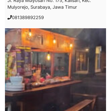
Jl. Raya Mulyosari No. 175, Kalisari, Kec.
Mulyorejo, Surabaya, Jawa Timur
081389892259